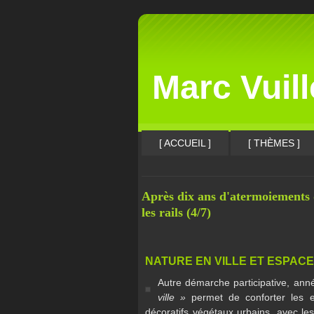
Marc Vuil
[ ACCUEIL ]
[ THÈMES ]
Après dix ans d'atermoiements d
les rails (4/7)
NATURE EN VILLE ET ESPACES
Autre démarche participative, ann
ville »
permet de conforter les 
décoratifs végétaux urbains, avec les