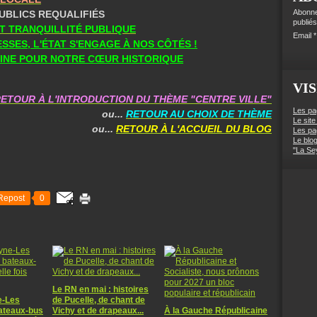
Abonne
PUBLICS REQUALIFIÉS
publiés
T TRANQUILLITÉ PUBLIQUE
Email
ESSES, L'ÉTAT S'ENGAGE À NOS CÔTÉS !
AINE POUR NOTRE CŒUR HISTORIQUE
VIS
ETOUR À L'INTRODUCTION DU THÈME "CENTRE VILLE"
Les pa
ou...
RETOUR AU CHOIX DE THÈME
Le site
ou...
RETOUR À L'ACCUEIL DU BLOG
Les pa
Le blo
"La Se
Repost
0
Le RN en mai : histoires
e-Les
de Pucelle, de chant de
bateaux-bus
Vichy et de drapeaux...
À la Gauche Républicaine