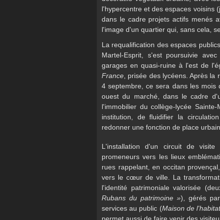
l'hypercentre et des espaces voisins (j
dans le cadre projets actifs menés a
l'image d'un quartier qui, sans cela, 
La requalification des espaces publics
Martel-Esprit, s'est poursuivie ave
garages en quasi-ruine à l'est de l'é
France
, prisée des lycéens. Après la
4 septembre, ce sera dans les mois q
ouest du marché, dans le cadre d'u
l'immobilier du collège-lycée Sainte
institution, de fluidifier la circul
redonner une fonction de place urbain
L'installation d'un circuit de visi
promeneurs vers les lieux emblémati
rues rappelant, en occitan provençal,
vers le cœur de ville. La transforma
l'identité patrimoniale valorisée (
Rubans du patrimoine »
), gérés pa
services au public (
Maison de l'habita
permet aussi de faire venir des visite