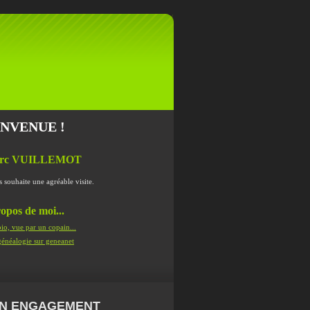
ENVENUE !
rc VUILLEMOT
s souhaite une agréable visite.
opos de moi...
io, vue par un copain...
énéalogie sur geneanet
N ENGAGEMENT