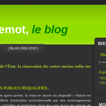
lemot,
le blog
BI
[ BILAN 2008-2020 ]
Ma
Je vou
e l'État, la rénovation du centre ancien enfin sur
À pr
>
Ma b
>
Ma g
 PUBLICS REQUALIFIÉS...
ée après année, la mise en œuvre du dispositif
« Nature en
efforts d'animation promotionnelle par des aménagements
MO
 corbeilles et jardinières dans les rues et sur les places de