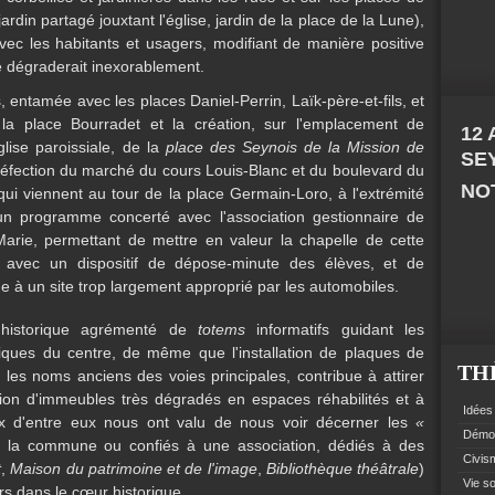
ardin partagé jouxtant l'église, jardin de la place de la Lune),
vec les habitants et usagers, modifiant de manière positive
se dégraderait inexorablement.
, entamée avec les places Daniel-Perrin, Laïk-père-et-fils, et
c la place Bourradet et la création, sur l'emplacement de
12
glise paroissiale, de la
place des Seynois de la Mission de
SE
 réfection du marché du cours Louis-Blanc et du boulevard du
NOT
ui viennent au tour de la place Germain-Loro, à l'extrémité
n programme concerté avec l'association gestionnaire de
-Marie, permettant de mettre en valeur la chapelle de cette
ation avec un dispositif de dépose-minute des élèves, et de
e à un site trop largement approprié par les automobiles.
te historique agrémenté de
totems
informatifs guidant les
ques du centre, de même que l'installation de plaques de
TH
 les noms anciens des voies principales, contribue à attirer
tion d'immeubles très dégradés en espaces réhabilités et à
Idées 
deux d'entre eux nous ont valu de nous voir décerner les
«
Démoc
r la commune ou confiés à une association, dédiés à des
Civism
t
,
Maison du patrimoine et de l'image
,
Bibliothèque théâtrale
)
Vie so
urs dans le cœur historique.