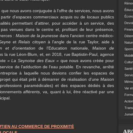
Rénov
Éduca
le que nous avons conjuguée à l'offre de services, nous avons
 à partir d'espaces commerciaux acquis ou de locaux publics
Écono
lités permettant d'attirer, pour accéder à un service, des
Devoi
 pas venues dans le centre et, profitant de leur présence,
Finan
merces :
Maison de la jeunesse
dans l'ancien centre médico-
Déten
 Seyne
et
Relais citoyen
à l'angle de la rue Taylor, aide à
Natur
on et d'orientation
de l'Education nationale,
Maison de
Sports
s la rue Léon-Blum, et, en 2018, rue Baptistin-Paul, agence
Mobil
ixte
« La Seynoise des Eaux »
que nous avons créée pour
Cultur
 service de l'adduction de l'eau potable. En revanche, arrêté
Santé 
entreprise à laquelle nous devions confier les espaces de
Servi
 projet qui était prêt à démarrer de réalisation d'une
Maison
Mémoi
 professions paramédicales) et des espaces dédiés à des
Var e
nnements afférents, va, quant à lui, être réactivé par une
Format
cipal.
Action
Trans
Jumel
OUTIEN AU COMMERCE DE PROXIMITÉ
AB
 LOCALE